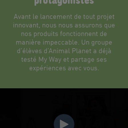
Avant le lancement de tout projet
innovant, nous nous assurons que
nos produits fonctionnent de
manière impeccable. Un groupe
d’élèves d’Animal Planet a déjà
testé My Way et partage ses
expériences avec vous.