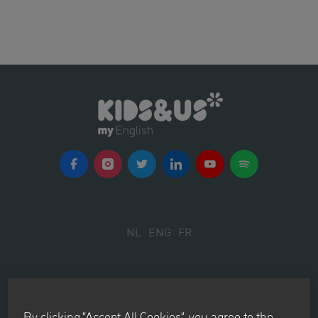
consulter les informations
académiques, les rapports et les
réunions.
NL
ENG
FR
Abonnez-vous à notre newsletter
By clicking “Accept All Cookies”, you agree to the