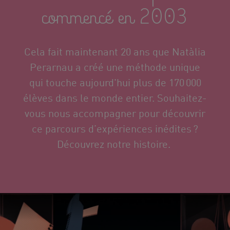
commencé en 2003
Cela fait maintenant 20 ans que
Natàlia
Perarnau
a créé une méthode unique
qui touche aujourd'hui plus de 170 000
élèves dans le monde entier.
S
ouhaitez
-
vous
nous accompagner
pour
découvrir
ce parcours d’expériences inédites ?
Découvrez notre histoire.