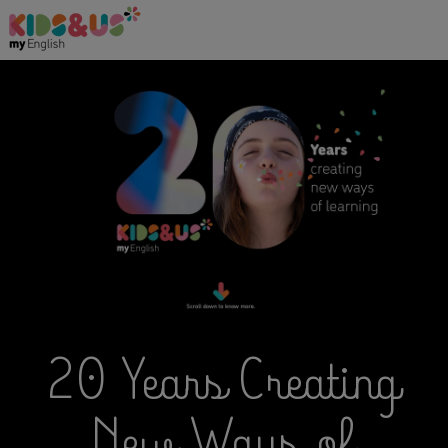
20 Years Creating
New Ways of