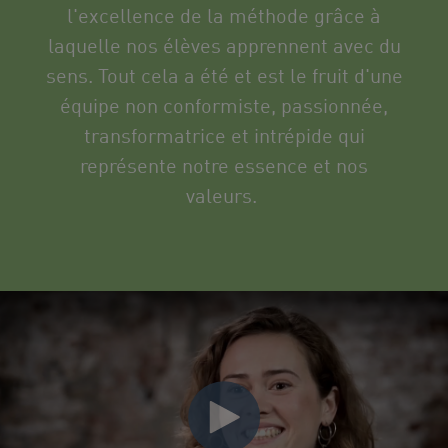
l'excellence de la méthode
grâce à
laquelle nos élèves apprennent avec du
sens. Tout cela
a été et est le fruit d'une
équipe
non conformiste, passionnée,
transformatrice
et intrépide qui
représente notre essence et nos
valeurs.