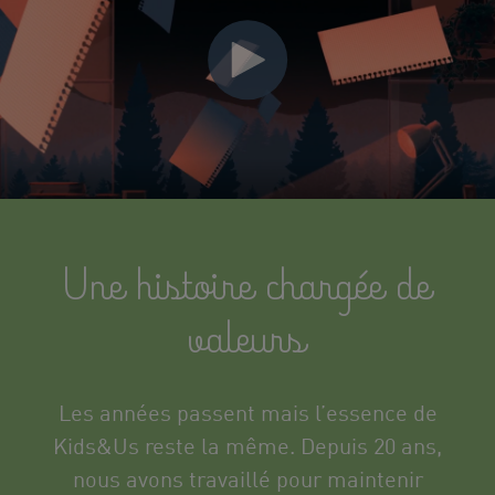
Une histoire chargée de
valeurs
Les années passent mais l’essence de
Kids&Us
reste la même. Depuis 20 ans,
nous
avons travaillé pour
maintenir