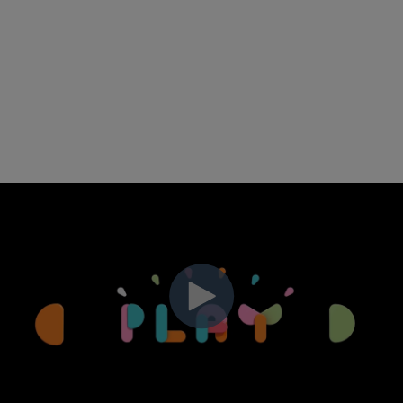
l'excuse parfaite pour un changement
de look. Il ne s'
a
git pas seulement de
renouveler notre image
,
mais
de créer
un nouveau monde, un univers qui va
au-delà des mots. Voici la nouvelle
image de
Kids&Us
!